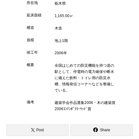
所在地
栃木県
延床面積
1,165.00㎡
構造
木造
規模
地上1階
竣工年
2006年
概要
全国はじめての防災機能を持つ道の
駅として、停電時の電力確保や断水
に備えた飲料・トイレ用の防災水
槽、情報発信コーナーなどを整備し
ている。
備考
建築学会作品選集2006・木の建築賞
2006ｺﾝﾃﾝﾎﾟﾗﾘｰｳｯﾄﾞ賞
Post
Share